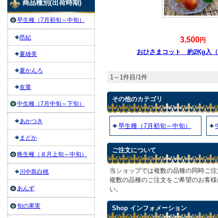
商品種別(出荷時期)
早生種（7月初旬～中旬）
昂紀
3,500
円
おひさまコット 約2Kg入
夏雄美
夏かんろ
1～1件目/1件
友黄
その他のカテゴリ
中生種（7月中旬～下旬）
あかつき
早生種（7月初旬～中旬）
まどか
ご注文について
晩生種（８月上旬～中旬）
当ショップでは複数の品種の同時ご注
川中島白桃
複数の品種のご注文をご希望のお客様
あんず
い。
旬の果実
Shop インフォメーション