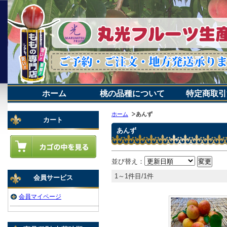
ホーム
桃の品種について
特定商取引
ホーム
あんず
カート
あんず
並び替え：
1～1件目/1件
会員サービス
会員マイページ