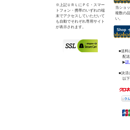
※上記ＵＲＬにＰＣ・スマー
当ショ
トフォン・携帯のいずれの端
複数の
末でアクセスしていただいて
い。
も自動でそれぞれ専用サイト
が表示されます。
Shop
■送料
配送
▶
詳
■決済
以下