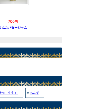
700
円
りんごバタージャム
上旬～中旬）
あんず