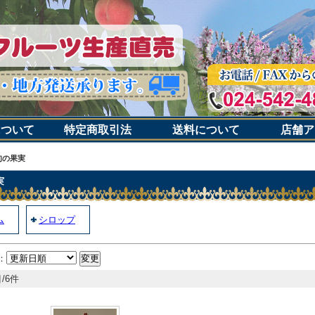
について
特定商取引法
送料について
店舗ア
旬の果実
実
ム
シロップ
：
/6件