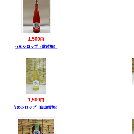
1,500
円
うめシロップ（露茜梅）
1,500
円
うめシロップ（白加賀梅）