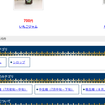
700
円
いちごジャム
/6件
テゴリ
ム
シロップ
のカテゴリ
種（7月初旬～中旬）
中生種（7月中旬～下旬）
晩生種（８月
について