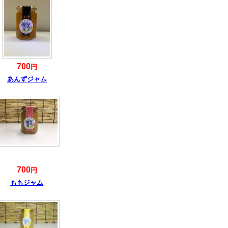
700
円
あんずジャム
700
円
ももジャム