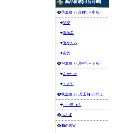
商品種別(出荷時期)
早生種（7月初旬～中旬）
昂紀
夏雄美
夏かんろ
友黄
中生種（7月中旬～下旬）
あかつき
まどか
晩生種（８月上旬～中旬）
川中島白桃
あんず
旬の果実