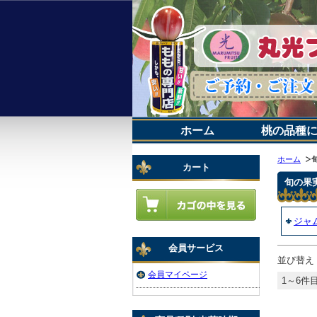
ホーム
桃の品種
ホーム
カート
旬の果
ジャ
会員サービス
並び替え
会員マイページ
1～6件目