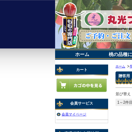
ホーム
桃の品種
ホーム
カート
贈答用
並び替え
1～2件目
会員サービス
会員マイページ