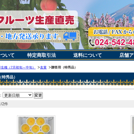
について
特定商取引法
送料について
店舗ア
早生種（7月初旬～中旬）
友黄
贈答用（特秀品）
（特秀品）
：
/2件