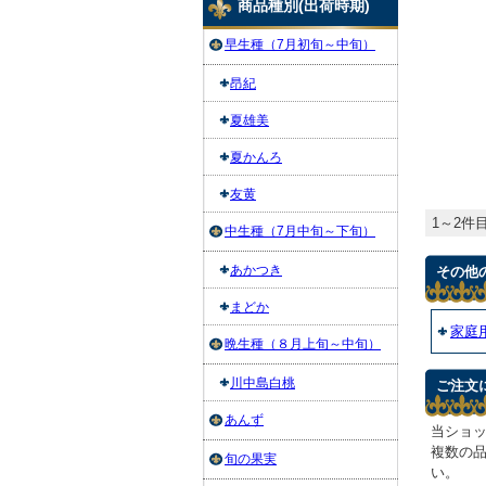
商品種別(出荷時期)
早生種（7月初旬～中旬）
昂紀
夏雄美
夏かんろ
友黄
1～2件目
中生種（7月中旬～下旬）
あかつき
その他
まどか
家庭
晩生種（８月上旬～中旬）
川中島白桃
ご注文
あんず
当ショ
複数の
旬の果実
い。