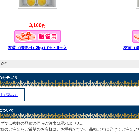
3,100
円
友黄（贈答用）2kg / 7玉～8玉入
友黄（贈答
/2件
のカテゴリ
用（秀品）
について
ップでは複数の品種の同時ご注文は承れません。
品種のご注文をご希望のお客様は、お手数ですが、品種ごとに分けてご注文い